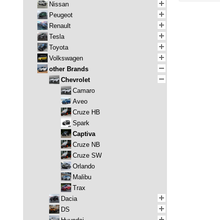
Nissan
Peugeot
Renault
Tesla
Toyota
Volkswagen
other Brands
Chevrolet
Camaro
Aveo
Cruze HB
Spark
Captiva
Cruze NB
Cruze SW
Orlando
Malibu
Trax
Dacia
DS