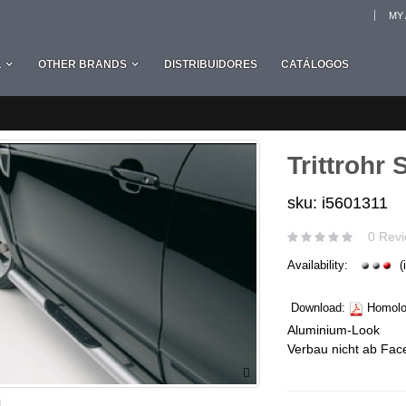
MY
L
OTHER BRANDS
DISTRIBUIDORES
CATÁLOGOS
Trittrohr 
sku: i5601311
0 Revi
Availability:
(
Download:
Homolog
Aluminium-Look
Verbau nicht ab Face