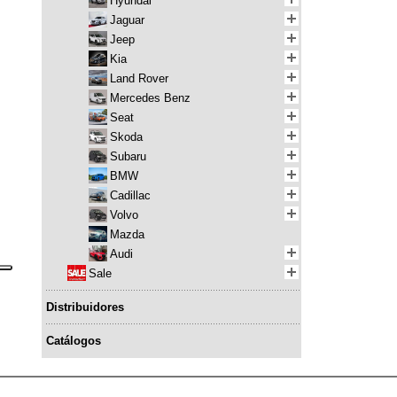
Hyundai
Jaguar
Jeep
Kia
Land Rover
Mercedes Benz
Seat
Skoda
Subaru
BMW
Cadillac
Volvo
Mazda
Audi
Sale
Distribuidores
Catálogos