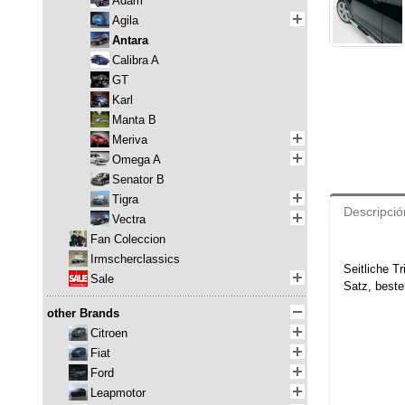
Adam
Agila
Antara
Calibra A
GT
Karl
Manta B
Meriva
Omega A
Senator B
Tigra
Descripció
Vectra
Fan Coleccion
Irmscherclassics
Seitliche Tr
Sale
Satz, beste
other Brands
Citroen
Fiat
Ford
Leapmotor