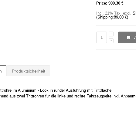
Price:
900,30 €
Incl. 21% Tax
,
excl.
S
(Shipping:
89,00 €
)
n
Produktsicherheit
ittrohre im Aluminium - Look in runder Ausführung mit Trittfläche.
hend aus zwei Trittrohren für die linke und rechte Fahrzeugseite inkl. Anbauma