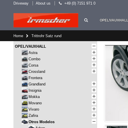
Driveway
About us
+49 (0) 7151 971 0
OPEL/VAUXHAL
Home
Trittrohr Satz rund
OPEL/VAUXHALL
Astra
Combo
Corsa
Crossland
Frontera
Grandland
Insignia
Mokka
Movano
Vivaro
Zafira
Otros Modelos