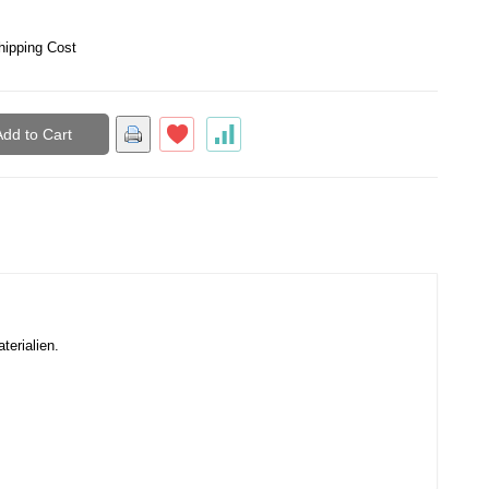
hipping Cost
Add to Cart
terialien.