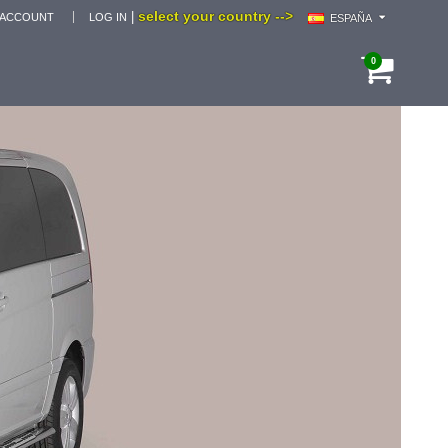
select your country -->
|
 ACCOUNT
LOG IN
ESPAÑA
0