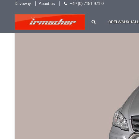
Driveway
About us
+49 (0) 7151 971 0
OPEL/VAUXHAL