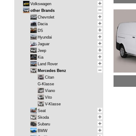
Volkswagen
other Brands
Chevrolet
Dacia
DS
Hyundai
Jaguar
Jeep
Kia
Land Rover
Mercedes Benz
Citan
G-Klasse
Viano
Vito
V-Klasse
Seat
Skoda
Subaru
BMW