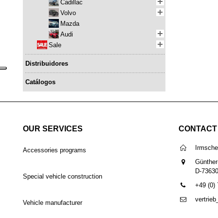
Cadillac
Volvo
Mazda
Audi
Sale
Distribuidores
Catálogos
OUR SERVICES
CONTACT
Irmsch
Accessories programs
Günther
D-7363
Special vehicle construction
+49 (0)
vertrie
Vehicle manufacturer