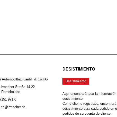
DESISTIMIENTO
er Automobilbau GmbH & Co.KG
Desistimiento
-Irmscher-Straße 14-22
0 Remshalden
Aquí encontrará toda la información
desistimiento.
 7151 971 0
Como cliente registrado, encontrará
b_ec@irmscher.de
desistimiento para cada pedido en 
pedidos de su cuenta de cliente.