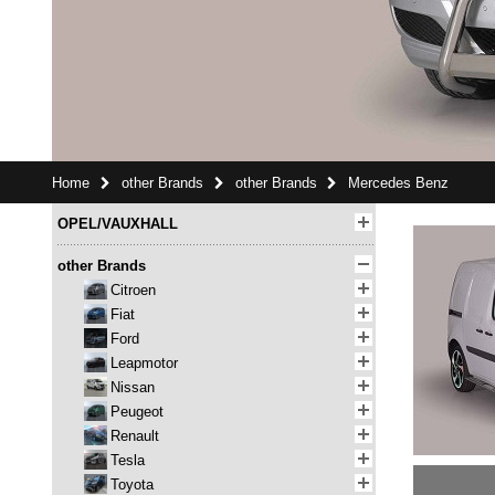
Home
other Brands
other Brands
Mercedes Benz
OPEL/VAUXHALL
other Brands
Citroen
Fiat
Ford
Leapmotor
Nissan
Peugeot
Renault
Tesla
Toyota