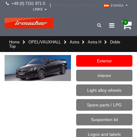
+49 (0) 7151 971 0
select your country -->
|
ESPAÑA
LINKS
0
Home
OPEL/VAUXHALL
Astra
Astra H
Doble
Top
Exterior
Interior
Light alloy wheels
Spare parts / LPG
Suspention kit
Logos and labels