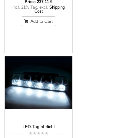
Price:
237,11 €
Incl. 21% Tax
,
excl.
Shipping
Cost
Add to Cart
LED-Tagfahrlicht