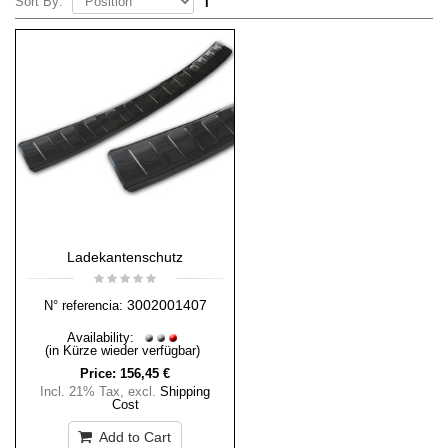
Sort By:
Ladekantenschutz
3002001407
N° referencia:
Availability:
(in Kürze wieder verfügbar)
Price:
156,45 €
Incl. 21% Tax
,
excl.
Shipping
Cost
Add to Cart