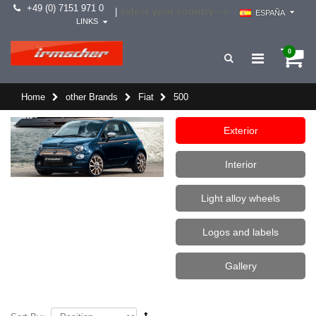
+49 (0) 7151 971 0
select your country -->
|
ESPAÑA
LINKS
0
Home
other Brands
Fiat
500
Exterior
Interior
Light alloy wheels
Logos and labels
Gallery