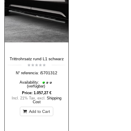
Trittrohrsatz rund L1 schwarz
i5701312
N° referencia:
Availability:
(verfügbar)
Price:
1.057,27 €
Incl. 21% Tax
,
excl.
Shipping
Cost
Add to Cart