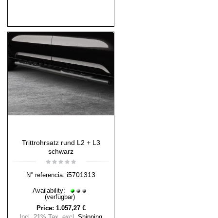
Trittrohrsatz rund L2 + L3
schwarz
i5701313
N° referencia:
Availability:
(verfügbar)
Price:
1.057,27 €
Incl. 21% Tax
,
excl.
Shipping