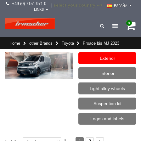
+49 (0) 7151 971 0
select your country -->
|
ESPAÑA
LINKS
0
Home
other Brands
Toyota
Proace bis MJ 2023
Exterior
Interior
Light alloy wheels
Suspention kit
Logos and labels