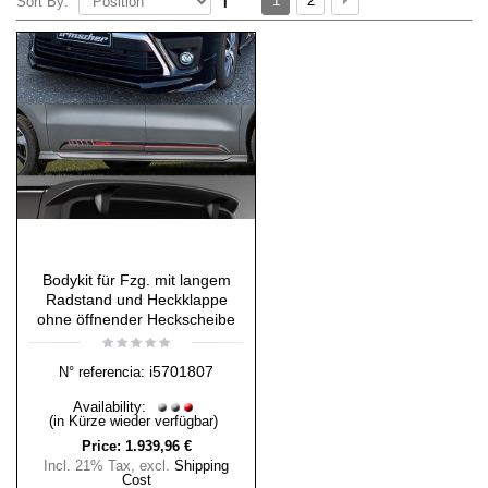
1
2
Sort By:
Bodykit für Fzg. mit langem
Radstand und Heckklappe
ohne öffnender Heckscheibe
i5701807
N° referencia:
Availability:
(in Kürze wieder verfügbar)
Price:
1.939,96 €
Incl. 21% Tax
,
excl.
Shipping
Cost