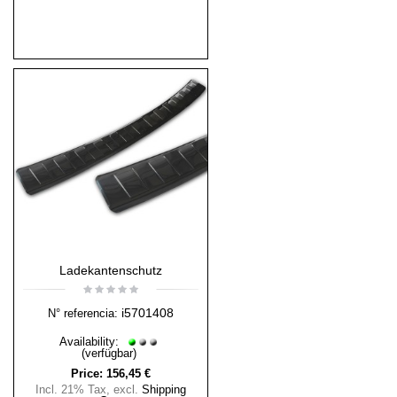
Ladekantenschutz
i5701408
N° referencia:
Availability:
(verfügbar)
Price:
156,45 €
Incl. 21% Tax
,
excl.
Shipping