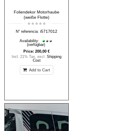
Foliendekor Motorhaube
(weiße Flotte)
i5717012
N° referencia:
Availability:
(verfügbar)
Price:
200,00 €
Incl. 21% Tax
,
excl.
Shipping
Cost
Add to Cart