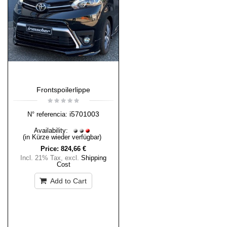
Frontspoilerlippe
i5701003
N° referencia:
Availability:
(in Kürze wieder verfügbar)
Price:
824,66 €
Incl. 21% Tax
,
excl.
Shipping
Cost
Add to Cart