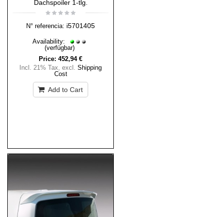
Dachspoiler 1-tlg.
i5701405
N° referencia:
Availability:
(verfügbar)
Price:
452,94 €
Incl. 21% Tax
,
excl.
Shipping
Cost
Add to Cart