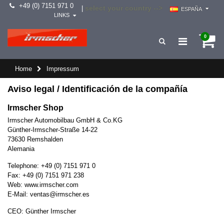
+49 (0) 7151 971 0
select your country -->
|
ESPAÑA
LINKS
0
Home
Impressum
Aviso legal / Identificación de la compañía
Irmscher Shop
Irmscher Automobilbau GmbH & Co.KG
Günther-Irmscher-Straße 14-22
73630 Remshalden
Alemania
Telephone: +49 (0) 7151 971 0
Fax: +49 (0) 7151 971 238
Web:
www.irmscher.com
E-Mail:
ventas
@
irmscher.es
CEO: Günther Irmscher