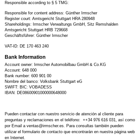
Responsible according to § 5 TMG:
Responsible for content address: Günther Irmscher
Register court: Amtsgericht Stuttgart HRA 280948
Shareholdings: Irmscher Verwaltungs GmbH, Sitz Remshalden
Amtsgericht Stuttgart HRB 729668
Geschäftsführer: Günther Irmscher
VAT-ID: DE 170 463 240
Bank Information
Account owner: Irmscher Automobilbau GmbH & Co.KG
Account: 648 000
Bank number: 600 901 00
Nombre del banco: Volksbank Stuttgart eG
SWIFT: BIC: VOBADESS
IBAN: DE08600901000000648000
Pueden contactar con nuestro servicio de atención al cliente para
preguntas y reclamaciones en el teléfono: ++34 976 616 031, así como
por Email a
ventas@irmscher.es
. Para consultas también pueden
utilizar el formulario de contacto que encontrarán en nuestra página web
en Internet.