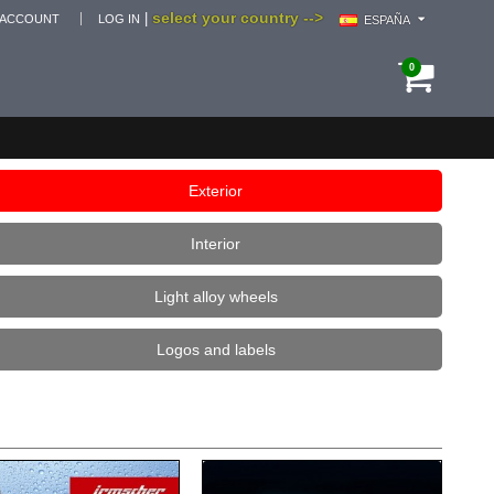
select your country -->
|
 ACCOUNT
LOG IN
ESPAÑA
0
Exterior
Interior
Light alloy wheels
Logos and labels