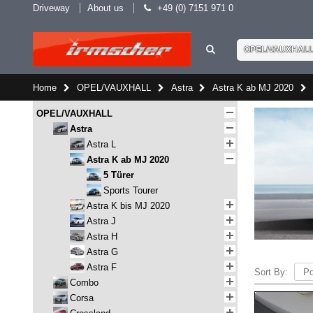
Driveway
About us
+49 (0) 7151 971 0
OPEL/VAUXHAL
Home
OPEL/VAUXHALL
Astra
Astra K ab MJ 2020
OPEL/VAUXHALL
Astra
Astra L
Astra K ab MJ 2020
5 Türer
Sports Tourer
Astra K bis MJ 2020
Astra J
Astra H
Astra G
Astra F
Sort By:
Combo
Corsa