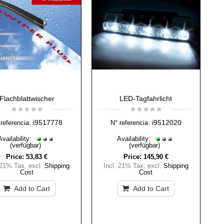
Flachblattwischer
LED-Tagfahrlicht
i9517778
i9512020
referencia:
N° referencia:
Availability:
Availability:
(verfügbar)
(verfügbar)
Price:
53,83 €
Price:
145,90 €
 21% Tax
,
excl.
Shipping
Incl. 21% Tax
,
excl.
Shipping
Cost
Cost
Add to Cart
Add to Cart