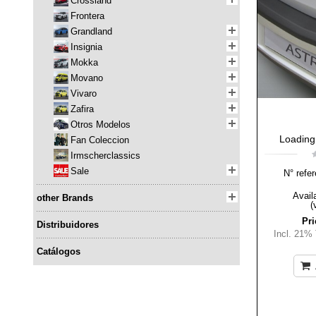
Crossland
Frontera
Grandland
Insignia
Mokka
Movano
Vivaro
Zafira
Otros Modelos
Loading
Fan Coleccion
Irmscherclassics
Sale
N° refer
Availa
other Brands
(
Pri
Distribuidores
Incl. 21%
Catálogos