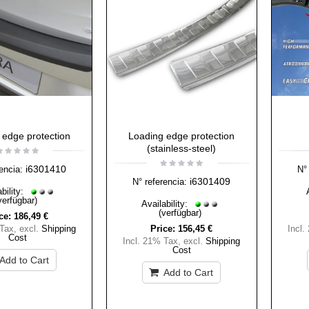
 edge protection
Loading edge protection
(stainless-steel)
i6301410
encia:
N° 
i6301409
N° referencia:
bility:
verfügbar)
Availability:
(verfügbar)
ce:
186,49 €
 Tax
,
excl.
Shipping
Price:
156,45 €
Incl.
Cost
Incl. 21% Tax
,
excl.
Shipping
Cost
Add to Cart
Add to Cart