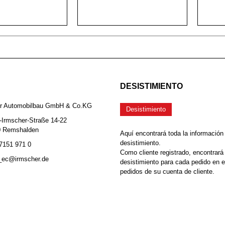
DESISTIMIENTO
er Automobilbau GmbH & Co.KG
Desistimiento
-Irmscher-Straße 14-22
0 Remshalden
Aquí encontrará toda la información
desistimiento.
 7151 971 0
Como cliente registrado, encontrará
b_ec@irmscher.de
desistimiento para cada pedido en 
pedidos de su cuenta de cliente.