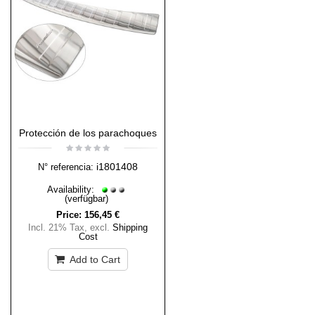
Protección de los parachoques
i1801408
N° referencia:
Availability:
(verfügbar)
Price:
156,45 €
Incl. 21% Tax
,
excl.
Shipping
Cost
Add to Cart