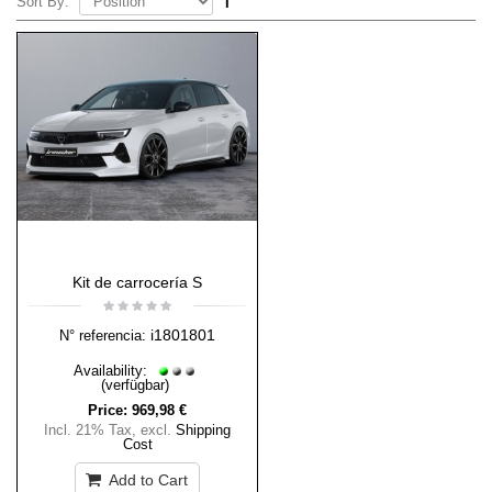
Sort By:
Kit de carrocería S
i1801801
N° referencia:
Availability:
(verfügbar)
Price:
969,98 €
Incl. 21% Tax
,
excl.
Shipping
Cost
Add to Cart