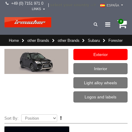
+49 (0) 7151 971 0
select your country -->
|
ESPAÑA
LINKS
0
Home
other Brands
other Brands
Subaru
Forester
Exterior
Interior
Light alloy wheels
Logos and labels
Sort By: