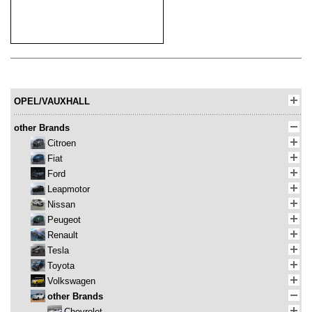
OPEL/VAUXHALL
other Brands
Citroen
Fiat
Ford
Leapmotor
Nissan
Peugeot
Renault
Tesla
Toyota
Volkswagen
other Brands
Chevrolet