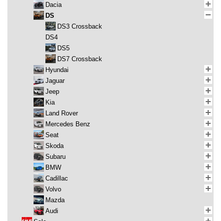
Dacia
DS
DS3 Crossback
DS4
DS5
DS7 Crossback
Hyundai
Jaguar
Jeep
Kia
Land Rover
Mercedes Benz
Seat
Skoda
Subaru
BMW
Cadillac
Volvo
Mazda
Audi