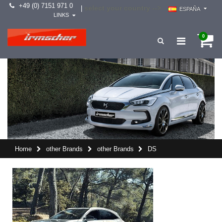
+49 (0) 7151 971 0
select your country -->
|
ESPAÑA
LINKS
0
Home
other Brands
other Brands
DS