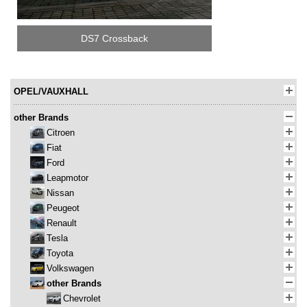
DS7 Crossback
OPEL/VAUXHALL
other Brands
Citroen
Fiat
Ford
Leapmotor
Nissan
Peugeot
Renault
Tesla
Toyota
Volkswagen
other Brands
Chevrolet