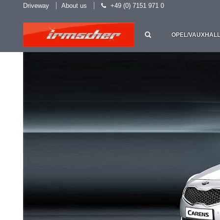
Driveway
About us
+49 (0) 7151 971 0
OPEL/VAUXHAL