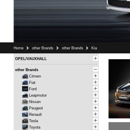
Home
other Brands
other Brands
Kia
OPEL/VAUXHALL
other Brands
Citroen
Fiat
Ford
Leapmotor
Nissan
Peugeot
Renault
Tesla
Toyota