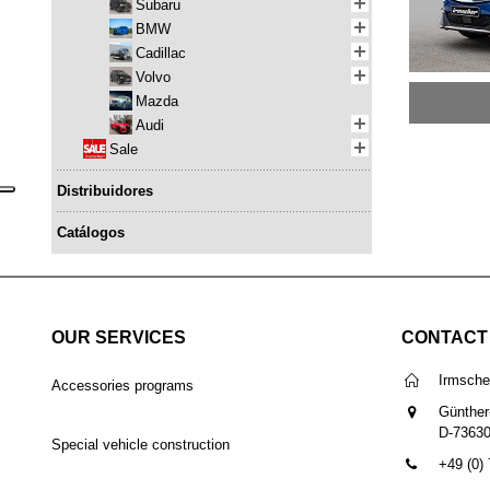
Subaru
BMW
Cadillac
Volvo
Mazda
Audi
Sale
Distribuidores
Catálogos
OUR SERVICES
CONTACT
Irmsch
Accessories programs
Günther
D-7363
Special vehicle construction
+49 (0)