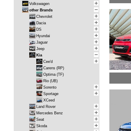
Volkswagen
other Brands
Chevrolet
Dacia
DS
Hyundai
Jaguar
Jeep
Kia
Cee'd
Carens (RP)
Optima (TF)
Rio (UB)
Sorento
Sportage
XCeed
Land Rover
Mercedes Benz
Seat
Skoda