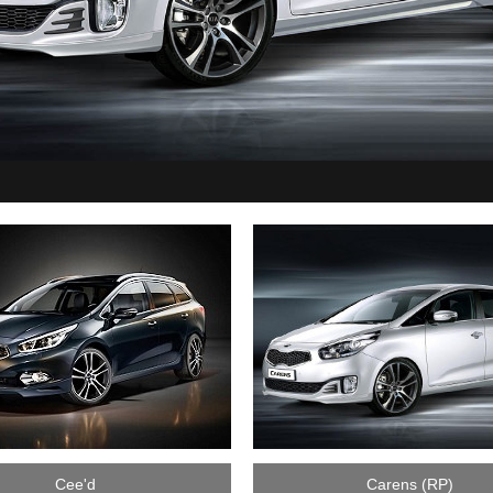
Cee'd
Carens (RP)