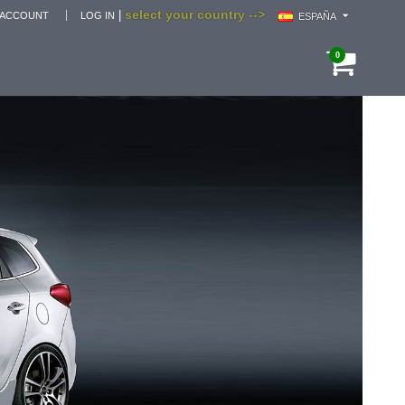
select your country -->
|
 ACCOUNT
LOG IN
ESPAÑA
0