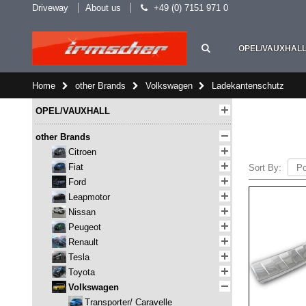
Driveway
About us
+49 (0) 7151 971 0
OPEL/VAUXHAL
Home
other Brands
Volkswagen
Ladekantenschutz
OPEL/VAUXHALL
other Brands
Citroen
Fiat
Sort By:
Ford
Leapmotor
Nissan
Peugeot
Renault
Tesla
Toyota
Volkswagen
Transporter/ Caravelle