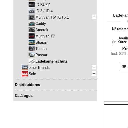
ID BUZZ
ID 3 / ID 4
Ladekan
Multivan T5/T6/T6.1
Caddy
N° refere
Amarok
Multivan T7
Availa
(in Kürze
Sharan
Pri
Touran
Incl. 21%
Passat
Ladekantenschutz
other Brands
Sale
Distribuidores
Catálogos