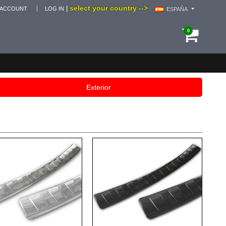
select your country -->
|
 ACCOUNT
LOG IN
ESPAÑA
0
Exterior