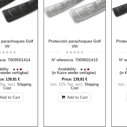
n parachoques Golf
Protección parachoques Golf
Prote
VII
VIII
7009501414
7009501415
ncia:
N° referencia:
N° r
bility:
Availability:
 wieder verfügbar)
(in Kürze wieder verfügbar)
(in 
ce:
139,81 €
Price:
139,81 €
 Tax
,
excl.
Shipping
Incl. 21% Tax
,
excl.
Shipping
Incl.
Cost
Cost
Add to Cart
Add to Cart