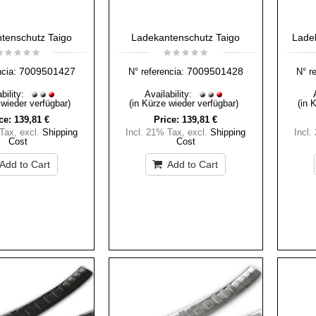
tenschutz Taigo
Ladekantenschutz Taigo
Ladek
7009501427
7009501428
ncia:
N° referencia:
N° r
bility:
Availability:
 wieder verfügbar)
(in Kürze wieder verfügbar)
(in 
ce:
139,81 €
Price:
139,81 €
 Tax
,
excl.
Shipping
Incl. 21% Tax
,
excl.
Shipping
Incl.
Cost
Cost
Add to Cart
Add to Cart