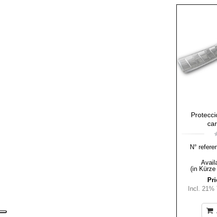
Protecci
ca
N° refere
Availa
(in Kürze
Pri
Incl. 21%