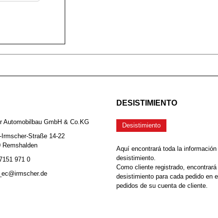
DESISTIMIENTO
er Automobilbau GmbH & Co.KG
Desistimiento
-Irmscher-Straße 14-22
0 Remshalden
Aquí encontrará toda la información
desistimiento.
 7151 971 0
Como cliente registrado, encontrará
b_ec@irmscher.de
desistimiento para cada pedido en 
pedidos de su cuenta de cliente.