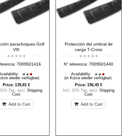
cción parachoques Golf
Protección del umbral de
VIII
carga T-Cross
7009501416
7009501440
eferencia:
N° referencia:
Availability:
Availability:
Kürze wieder verfügbar)
(in Kürze wieder verfügbar)
Price:
139,81 €
Price:
156,45 €
 21% Tax
,
excl.
Shipping
Incl. 21% Tax
,
excl.
Shipping
Cost
Cost
Add to Cart
Add to Cart