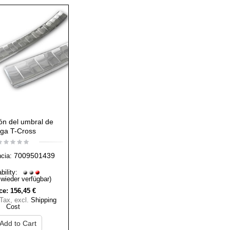
ón del umbral de
rga T-Cross
7009501439
ncia:
bility:
 wieder verfügbar)
ce:
156,45 €
 Tax
,
excl.
Shipping
Cost
Add to Cart