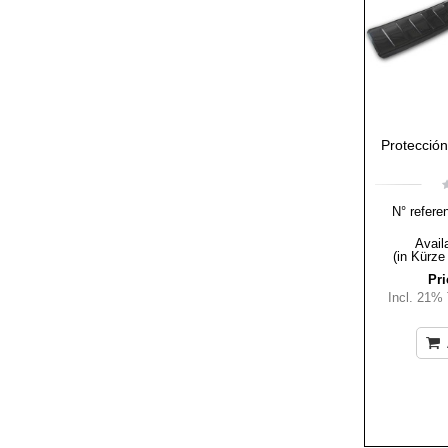
Protecció
N° refere
Availa
(in Kürze
Pri
Incl. 21%