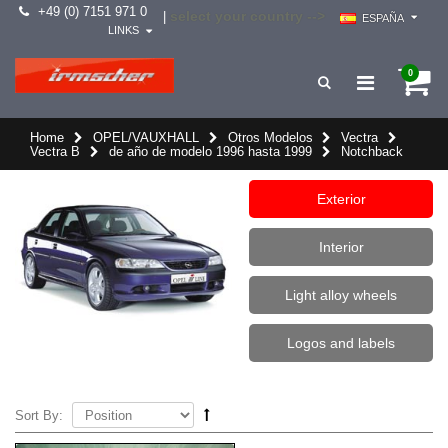
+49 (0) 7151 971 0
select your country -->
|
ESPAÑA
LINKS
0
Home
OPEL/VAUXHALL
Otros Modelos
Vectra
Vectra B
de año de modelo 1996 hasta 1999
Notchback
Exterior
Interior
Light alloy wheels
Logos and labels
Sort By: