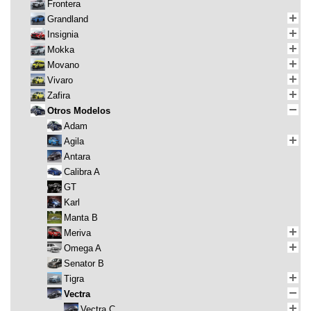
Frontera
Grandland
Insignia
Mokka
Movano
Vivaro
Zafira
Otros Modelos
Adam
Agila
Antara
Calibra A
GT
Karl
Manta B
Meriva
Omega A
Senator B
Tigra
Vectra
Vectra C