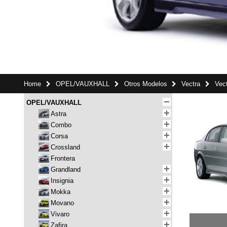
Home
OPEL/VAUXHALL
Otros Modelos
Vectra
Vec
OPEL/VAUXHALL
Astra
Combo
Corsa
Crossland
Frontera
Grandland
Insignia
Mokka
Movano
Vivaro
Zafira