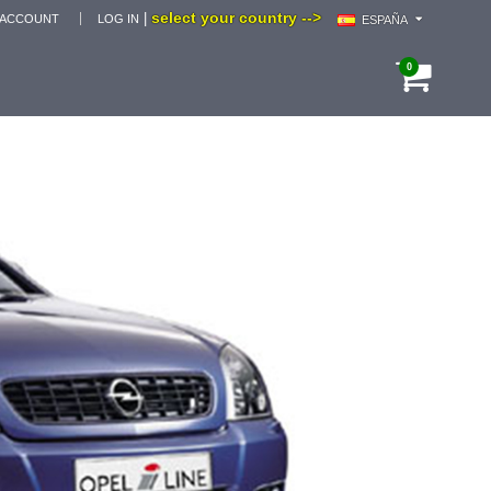
select your country -->
|
 ACCOUNT
LOG IN
ESPAÑA
0