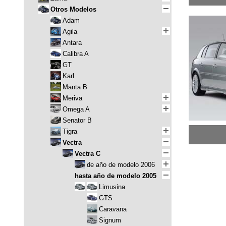
Otros Modelos
Adam
Agila
Antara
Calibra A
GT
Karl
Manta B
Meriva
Omega A
Senator B
Tigra
Vectra
Vectra C
de año de modelo 2006
hasta año de modelo 2005
Limusina
GTS
Caravana
Signum