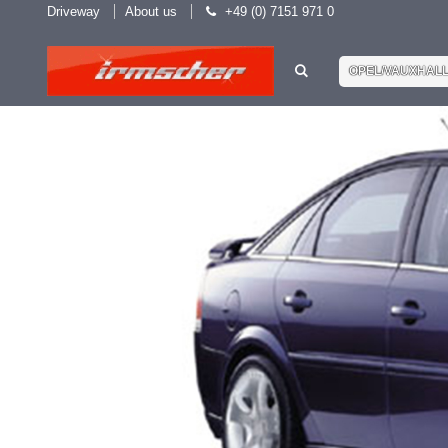
Driveway
About us
+49 (0) 7151 971 0
OPEL/VAUXHAL