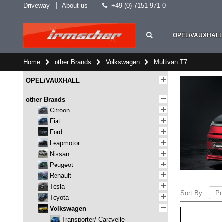
Driveway
About us
+49 (0) 7151 971 0
OPEL/VAUXHAL
Home
other Brands
Volkswagen
Multivan T7
OPEL/VAUXHALL
other Brands
Citroen
Fiat
Ford
Leapmotor
Nissan
Peugeot
Renault
Tesla
Sort By:
Toyota
Volkswagen
Transporter/ Caravelle