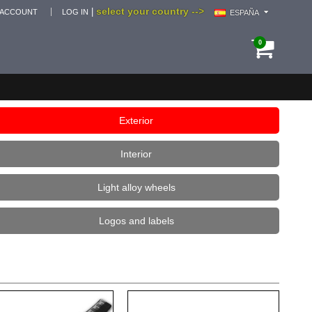
select your country -->
|
 ACCOUNT
LOG IN
ESPAÑA
0
Exterior
Interior
Light alloy wheels
Logos and labels