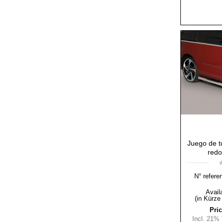
Juego de t
redo
N° refere
Availa
(in Kürze
Pric
Incl. 21%