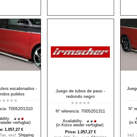
ubos escalonados -
Jueg
Juego de tubos de paso -
ndos pulidos
redondo negro
7005201310
ncia:
N° r
7005201311
N° referencia:
bility:
Availability:
 wieder verfügbar)
(in 
(in Kürze wieder verfügbar)
e:
1.057,27 €
Price:
1.057,27 €
 Tax
,
excl.
Shipping
Incl.