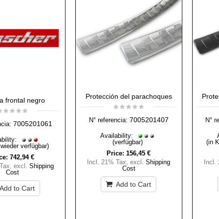
Protección del parachoques
Prote
 frontal negro
7005201407
N° referencia:
N° r
7005201061
ncia:
Availability:
bility:
(verfügbar)
(in 
 wieder verfügbar)
Price:
156,45 €
ce:
742,94 €
Incl. 21% Tax
,
excl.
Shipping
Incl.
 Tax
,
excl.
Shipping
Cost
Cost
Add to Cart
Add to Cart