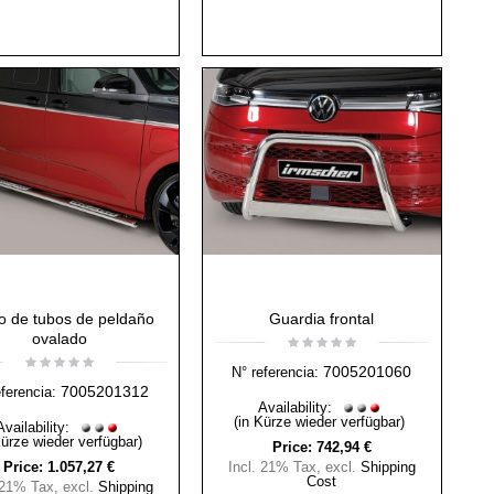
o de tubos de peldaño
Guardia frontal
ovalado
7005201060
N° referencia:
7005201312
eferencia:
Availability:
(in Kürze wieder verfügbar)
Availability:
Kürze wieder verfügbar)
Price:
742,94 €
Price:
1.057,27 €
Incl. 21% Tax
,
excl.
Shipping
Cost
 21% Tax
,
excl.
Shipping