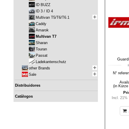
ID BUZZ
ID 3 / ID 4
Multivan T5/T6/T6.1
Caddy
Amarok
Multivan T7
Sharan
Touran
Passat
Guarda
Ladekantenschutz
other Brands
N° refere
Sale
Availa
Distribuidores
(in Kürze
Pri
Catálogos
Incl. 21%