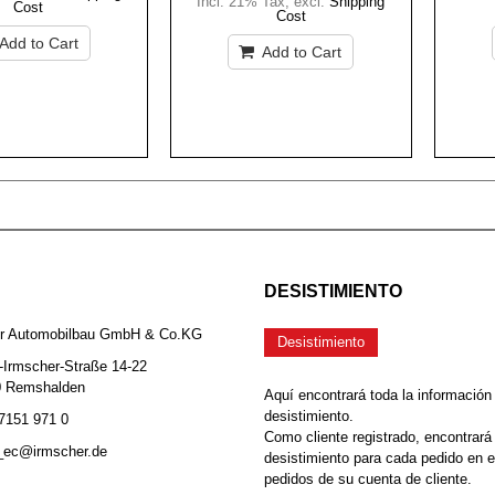
Incl. 21% Tax
,
excl.
Shipping
Cost
Cost
Add to Cart
Add to Cart
DESISTIMIENTO
er Automobilbau GmbH & Co.KG
Desistimiento
-Irmscher-Straße 14-22
0 Remshalden
Aquí encontrará toda la información
desistimiento.
 7151 971 0
Como cliente registrado, encontrará
b_ec@irmscher.de
desistimiento para cada pedido en 
pedidos de su cuenta de cliente.