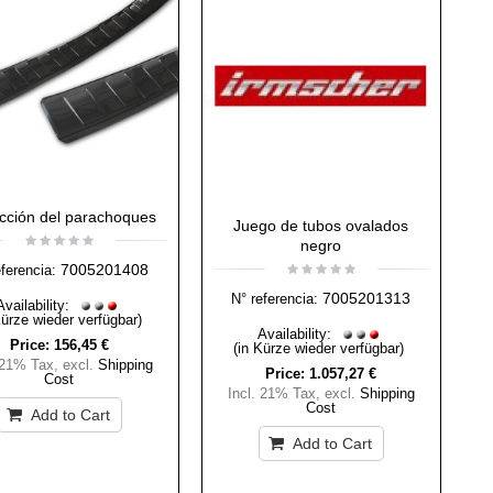
cción del parachoques
Juego de tubos ovalados
negro
7005201408
eferencia:
7005201313
N° referencia:
Availability:
Kürze wieder verfügbar)
Availability:
Price:
156,45 €
(in Kürze wieder verfügbar)
 21% Tax
,
excl.
Shipping
Price:
1.057,27 €
Cost
Incl. 21% Tax
,
excl.
Shipping
Cost
Add to Cart
Add to Cart