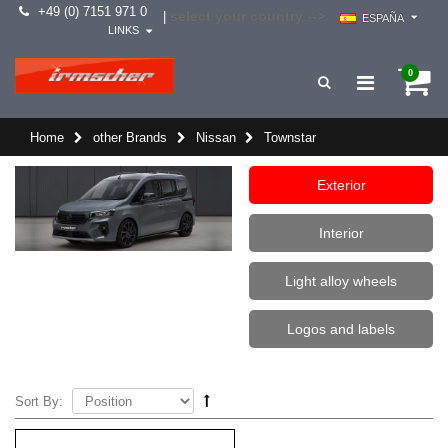
+49 (0) 7151 971 0
select your country -->
|
ESPAÑA
LINKS
0
Home
other Brands
Nissan
Townstar
Exterior
Interior
Light alloy wheels
Logos and labels
Sort By: