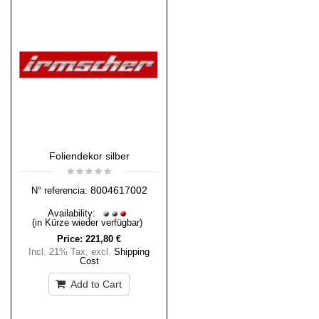
Foliendekor silber
8004617002
N° referencia:
Availability:
(in Kürze wieder verfügbar)
Price:
221,80 €
Incl. 21% Tax
,
excl.
Shipping
Cost
Add to Cart