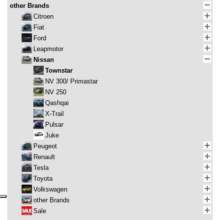
other Brands
Citroen
Fiat
Ford
Leapmotor
Nissan
Townstar
NV 300/ Primastar
NV 250
Qashqai
X-Trail
Pulsar
Juke
Peugeot
Renault
Tesla
Toyota
Volkswagen
other Brands
Sale