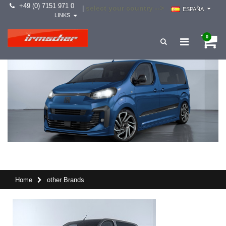
+49 (0) 7151 971 0
select your country -->
|
ESPAÑA
LINKS
0
Home
other Brands