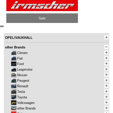
Sale
OPEL/VAUXHALL
other Brands
Citroen
Fiat
Ford
Leapmotor
Nissan
Peugeot
Renault
Tesla
Toyota
Volkswagen
other Brands