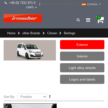
+49 (0) 7151 971 0
select your country -->
|
ESPAÑA
LINKS
0
Home
other Brands
Citroen
Berlingo
Exterior
Interior
Light alloy wheels
Logos and labels
Sort By: