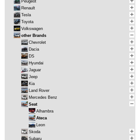
Peugeot
Renault
Tesla
Toyota
Volkswagen
other Brands
Chevrolet
Dacia
DS
Hyundai
Jaguar
Jeep
Kia
Land Rover
Mercedes Benz
Seat
Alhambra
Ateca
Leon
Skoda
Subaru