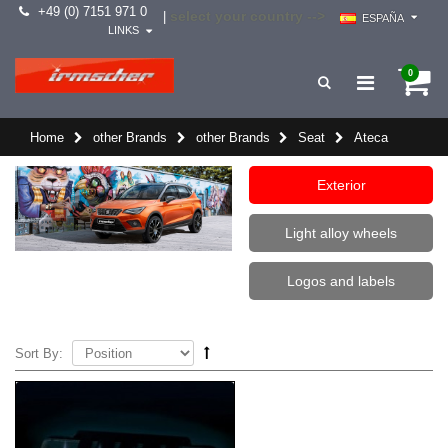
+49 (0) 7151 971 0
select your country -->
|
ESPAÑA
LINKS
0
Home
other Brands
other Brands
Seat
Ateca
Exterior
Light alloy wheels
Logos and labels
Sort By: