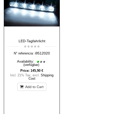
LED-Tagfahrlicht
i9512020
N° referencia:
Availability:
(verfügbar)
Price:
145,90 €
Incl. 21% Tax
,
excl.
Shipping
Cost
Add to Cart