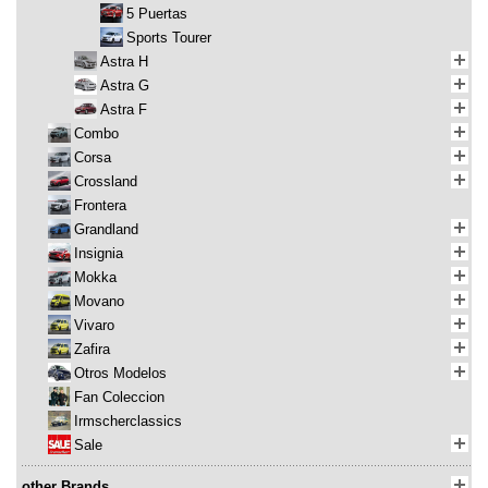
5 Puertas
Sports Tourer
Astra H
Astra G
Astra F
Combo
Corsa
Crossland
Frontera
Grandland
Insignia
Mokka
Movano
Vivaro
Zafira
Otros Modelos
Fan Coleccion
Irmscherclassics
Sale
other Brands