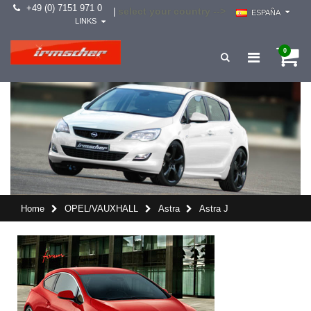
+49 (0) 7151 971 0
select your country -->
|
ESPAÑA
LINKS
0
Home
OPEL/VAUXHALL
Astra
Astra J