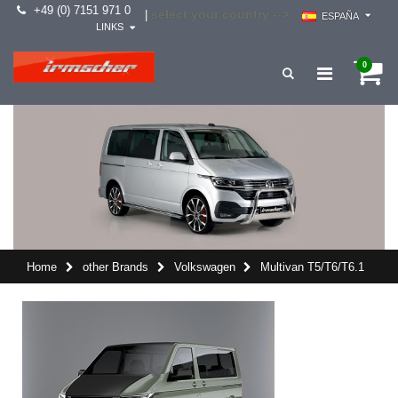
+49 (0) 7151 971 0
select your country -->
|
ESPAÑA
LINKS
0
Home
other Brands
Volkswagen
Multivan T5/T6/T6.1