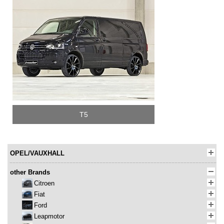
T5
OPEL/VAUXHALL
other Brands
Citroen
Fiat
Ford
Leapmotor