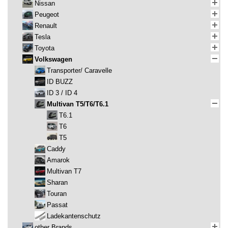
Nissan
Peugeot
Renault
Tesla
Toyota
Volkswagen
Transporter/ Caravelle
ID BUZZ
ID 3 / ID 4
Multivan T5/T6/T6.1
T6.1
T6
T5
Caddy
Amarok
Multivan T7
Sharan
Touran
Passat
Ladekantenschutz
other Brands