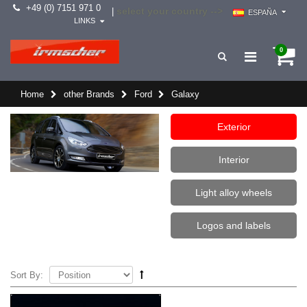
+49 (0) 7151 971 0
select your country -->
|
ESPAÑA
LINKS
0
Home
other Brands
Ford
Galaxy
Exterior
Interior
Light alloy wheels
Logos and labels
Sort By: