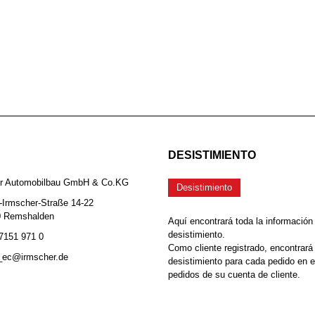
DESISTIMIENTO
er Automobilbau GmbH & Co.KG
Desistimiento
-Irmscher-Straße 14-22
0 Remshalden
Aquí encontrará toda la información
desistimiento.
 7151 971 0
Como cliente registrado, encontrará
b_ec@irmscher.de
desistimiento para cada pedido en 
pedidos de su cuenta de cliente.