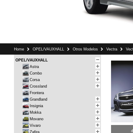
Home
OPEL/VAUXHALL
Otros Modelos
Vectra
Vec
OPEL/VAUXHALL
Astra
Combo
Corsa
Crossland
Frontera
Grandland
Insignia
Mokka
Movano
Vivaro
d
Zafira