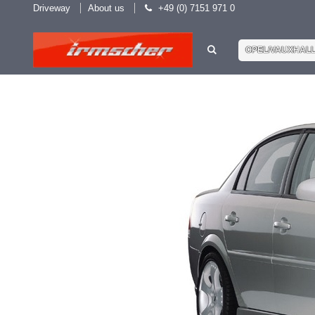
Driveway
About us
+49 (0) 7151 971 0
OPEL/VAUXHAL