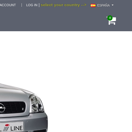
select your country -->
|
 ACCOUNT
LOG IN
ESPAÑA
0