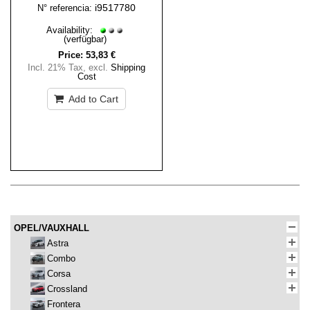
i9517780
N° referencia:
Availability:
(verfügbar)
Price:
53,83 €
Incl. 21% Tax
,
excl.
Shipping
Cost
Add to Cart
OPEL/VAUXHALL
Astra
Combo
Corsa
Crossland
Frontera