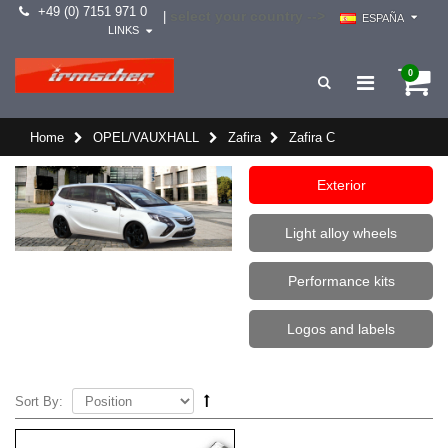
+49 (0) 7151 971 0
select your country -->
|
ESPAÑA
LINKS
0
Home
OPEL/VAUXHALL
Zafira
Zafira C
Exterior
Light alloy wheels
Performance kits
Logos and labels
Sort By: