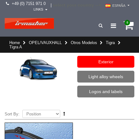
+49 (0) 7151 971 0
select your country -->
|
ESPAÑA
LINKS
0
Home
OPEL/VAUXHALL
Otros Modelos
Tigra
Tigra A
Exterior
Light alloy wheels
Logos and labels
Sort By: