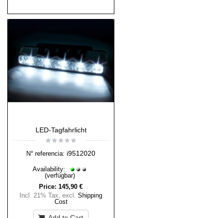
LED-Tagfahrlicht
i9512020
N° referencia:
Availability:
(verfügbar)
Price:
145,90 €
Incl. 21% Tax
,
excl.
Shipping
Cost
Add to Cart