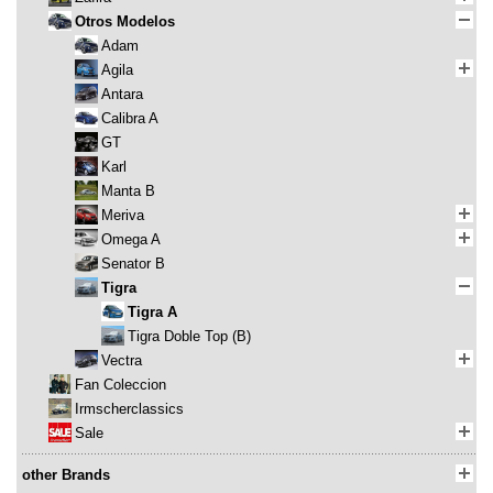
Otros Modelos
Adam
Agila
Antara
Calibra A
GT
Karl
Manta B
Meriva
Omega A
Senator B
Tigra
Tigra A
Tigra Doble Top (B)
Vectra
Fan Coleccion
Irmscherclassics
Sale
other Brands