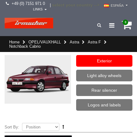
+49 (0) 7151 971 0
select your country -->
|
ESPAÑA
LINKS
0
Home
OPEL/VAUXHALL
Astra
Astra F
Notchback Cabrio
Exterior
Light alloy wheels
Rear silencer
Logos and labels
Sort By: