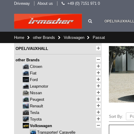
Driveway
About us
+49 (0) 7151 971 0
OPEL/VAUXHAL
Home
other Brands
Volkswagen
Passat
OPEL/VAUXHALL
other Brands
Citroen
Fiat
Ford
Leapmotor
Nissan
Peugeot
Renault
Tesla
Sort By:
Toyota
Volkswagen
Transporter/ Caravelle