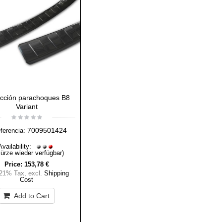
ección parachoques B8
Variant
7009501424
eferencia:
Availability:
Kürze wieder verfügbar)
Price:
153,78 €
 21% Tax
,
excl.
Shipping
Cost
Add to Cart