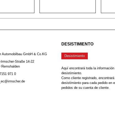
DESISTIMIENTO
er Automobilbau GmbH & Co.KG
Desistimiento
-Irmscher-Straße 14-22
0 Remshalden
Aquí encontrará toda la información
desistimiento.
 7151 971 0
Como cliente registrado, encontrará
b_ec@irmscher.de
desistimiento para cada pedido en 
pedidos de su cuenta de cliente.