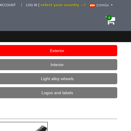
select your country -->
|
 ACCOUNT
LOG IN
ESPAÑA
0
Exterior
Interior
Light alloy wheels
Logos and labels