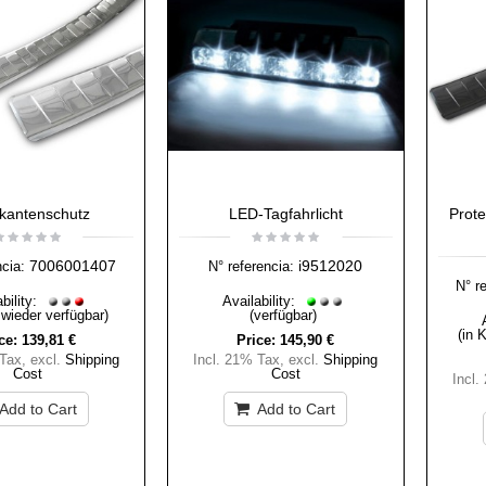
kantenschutz
LED-Tagfahrlicht
Prot
7006001407
i9512020
ncia:
N° referencia:
N° r
bility:
Availability:
 wieder verfügbar)
(verfügbar)
(in 
ce:
139,81 €
Price:
145,90 €
 Tax
,
excl.
Shipping
Incl. 21% Tax
,
excl.
Shipping
Cost
Cost
Incl.
Add to Cart
Add to Cart