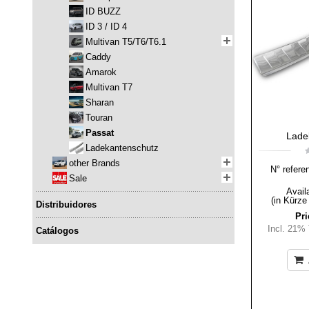
ID BUZZ
ID 3 / ID 4
Multivan T5/T6/T6.1
Caddy
Amarok
Multivan T7
Sharan
Touran
Passat
Lade
Ladekantenschutz
other Brands
N° refere
Sale
Availa
(in Kürze
Distribuidores
Pri
Incl. 21%
Catálogos