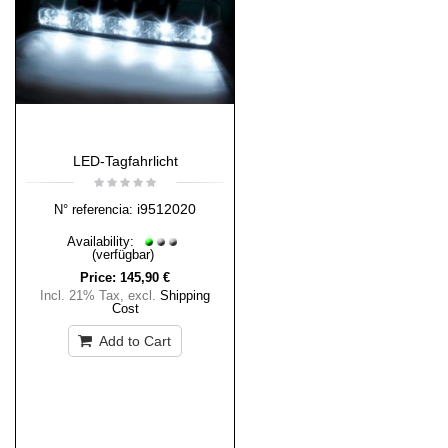
LED-Tagfahrlicht
i9512020
N° referencia:
Availability:
(verfügbar)
Price:
145,90 €
Incl. 21% Tax
,
excl.
Shipping
Cost
Add to Cart