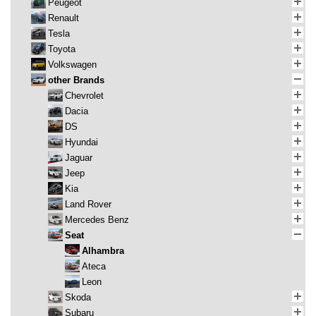
Peugeot
Renault
Tesla
Toyota
Volkswagen
other Brands
Chevrolet
Dacia
DS
Hyundai
Jaguar
Jeep
Kia
Land Rover
Mercedes Benz
Seat
Alhambra
Ateca
Leon
Skoda
Subaru