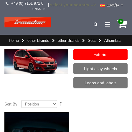
+49 (0) 7151 971 0
select your country -->
|
ESPAÑA
LINKS
0
Home
other Brands
other Brands
Seat
Alhambra
Exterior
Light alloy wheels
Logos and labels
Sort By: