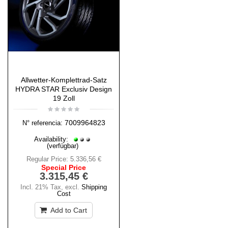
Allwetter-Komplettrad-Satz
HYDRA STAR Exclusiv Design
19 Zoll
7009964823
N° referencia:
Availability:
(verfügbar)
Regular Price:
5.336,56 €
Special Price
3.315,45 €
Incl. 21% Tax
,
excl.
Shipping
Cost
Add to Cart