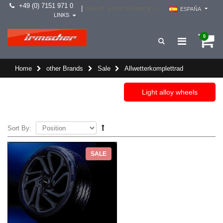
+49 (0) 7151 971 0
select your country -->
|
ESPAÑA
LINKS
0
Home
other Brands
Sale
Allwetterkomplettrad
Light alloy wheels
Sort By:
SALE