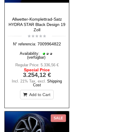
Allwetter-Komplettrad-Satz
HYDRA STAR Black Design 19
Zoll
7009964822
N° referencia:
Availability:
(verfügbar)
Regular Price:
5.336,56 €
Special Price
3.254,12 €
Incl. 21% Tax
,
excl.
Shipping
Cost
Add to Cart
SALE