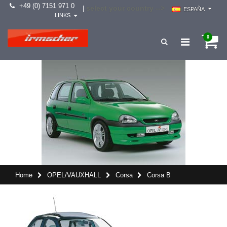
+49 (0) 7151 971 0
select your country -->
|
ESPAÑA
LINKS
0
Home
OPEL/VAUXHALL
Corsa
Corsa B