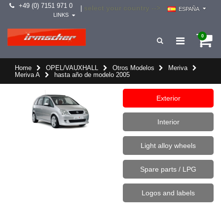
+49 (0) 7151 971 0
select your country -->
|
ESPAÑA
LINKS
0
Home
OPEL/VAUXHALL
Otros Modelos
Meriva
Meriva A
hasta año de modelo 2005
Exterior
Interior
Light alloy wheels
Spare parts / LPG
Logos and labels