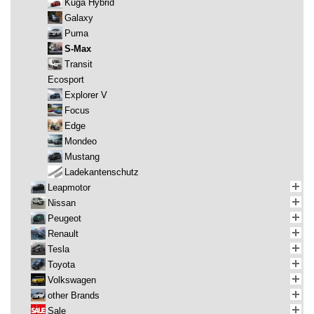
Kuga Hybrid
Galaxy
Puma
S-Max
Transit
Ecosport
Explorer V
Focus
Edge
Mondeo
Mustang
Ladekantenschutz
Leapmotor
Nissan
Peugeot
Renault
Tesla
Toyota
Volkswagen
other Brands
Sale