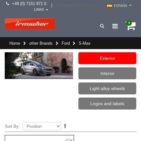
+49 (0) 7151 971 0
select your country -->
|
ESPAÑA
LINKS
0
Home
other Brands
Ford
S-Max
Exterior
Interior
Light alloy wheels
Logos and labels
Sort By: