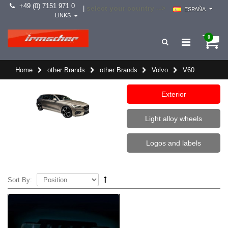
+49 (0) 7151 971 0
select your country -->
|
ESPAÑA
LINKS
0
Home
other Brands
other Brands
Volvo
V60
Exterior
Light alloy wheels
Logos and labels
Sort By: