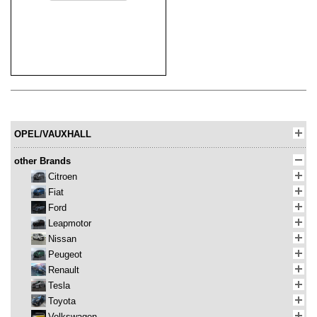
OPEL/VAUXHALL
other Brands
Citroen
Fiat
Ford
Leapmotor
Nissan
Peugeot
Renault
Tesla
Toyota
Volkswagen