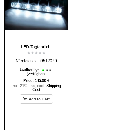
LED-Tagfahrlicht
i9512020
N° referencia:
Availability:
(verfügbar)
Price:
145,90 €
Incl. 21% Tax
,
excl.
Shipping
Cost
Add to Cart