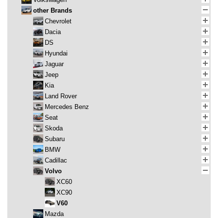
other Brands
Chevrolet
Dacia
DS
Hyundai
Jaguar
Jeep
Kia
Land Rover
Mercedes Benz
Seat
Skoda
Subaru
BMW
Cadillac
Volvo
XC60
XC90
V60
Mazda