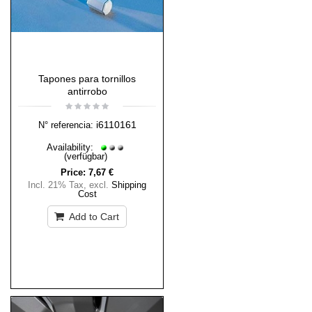
Tapones para tornillos
antirrobo
i6110161
N° referencia:
Availability:
(verfügbar)
Price:
7,67 €
Incl. 21% Tax
,
excl.
Shipping
Cost
Add to Cart