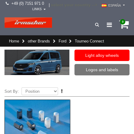
+49 (0) 7151 971 0
select your country -->
|
ESPAÑA
LINKS
0
Home
other Brands
Ford
Tourneo Connect
Light alloy wheels
Logos and labels
Sort By: