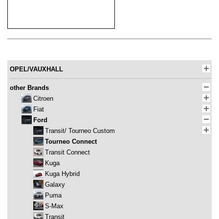
OPEL/VAUXHALL
other Brands
Citroen
Fiat
Ford
Transit/ Tourneo Custom
Tourneo Connect
Transit Connect
Kuga
Kuga Hybrid
Galaxy
Puma
S-Max
Transit