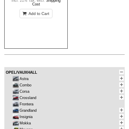
Incl. 21% Tax
,
excl.
Shipping
Cost
Add to Cart
OPEL/VAUXHALL
Astra
Combo
Corsa
Crossland
Frontera
Grandland
Insignia
Mokka