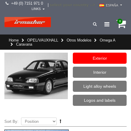
+49 (0) 7151 971 0
select your country -->
|
ESPAÑA
LINKS
0
Home
OPEL/VAUXHALL
Otros Modelos
Omega A
Caravana
Exterior
Interior
Light alloy wheels
Logos and labels
Sort By: