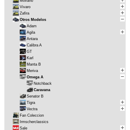
Movano
Vivaro
Zafira
Otros Modelos
Adam
Agila
Antara
Calibra A
GT
Karl
Manta B
Meriva
Omega A
Notchback
Caravana
Senator B
Tigra
Vectra
Fan Coleccion
Irmscherclassics
Sale