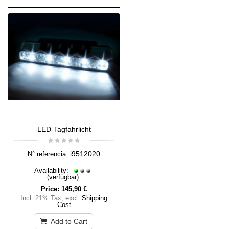
LED-Tagfahrlicht
i9512020
N° referencia:
Availability:
(verfügbar)
Price:
145,90 €
Incl. 21% Tax
,
excl.
Shipping
Cost
Add to Cart