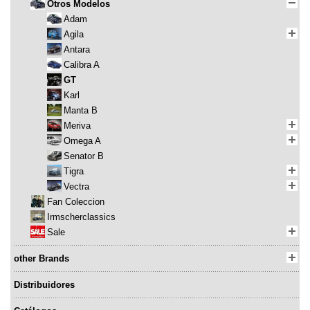
Otros Modelos
Adam
Agila
Antara
Calibra A
GT
Karl
Manta B
Meriva
Omega A
Senator B
Tigra
Vectra
Fan Coleccion
Irmscherclassics
Sale
other Brands
Distribuidores