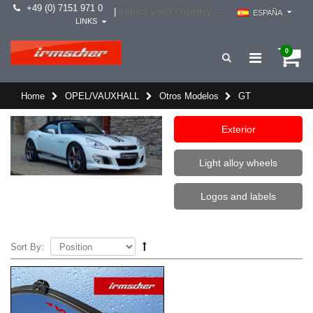
+49 (0) 7151 971 0
select your country -->
|
ESPAÑA
LINKS
0
Home
OPEL/VAUXHALL
Otros Modelos
GT
Exterior
Light alloy wheels
Logos and labels
Sort By: