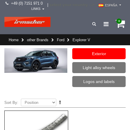
+49 (0) 7151 971 0
select your country -->
|
ESPAÑA
LINKS
0
Home
other Brands
Ford
Explorer V
Exterior
Light alloy wheels
Logos and labels
Sort By: