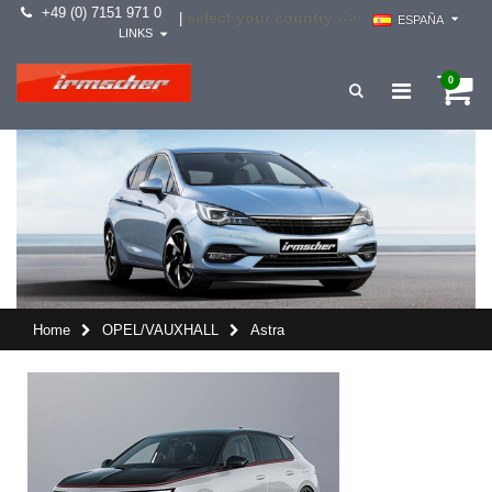
+49 (0) 7151 971 0
select your country -->
|
ESPAÑA
LINKS
0
Home
OPEL/VAUXHALL
Astra