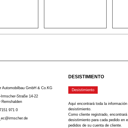
DESISTIMIENTO
er Automobilbau GmbH & Co.KG
Desistimiento
-Irmscher-Straße 14-22
0 Remshalden
Aquí encontrará toda la información
desistimiento.
 7151 971 0
Como cliente registrado, encontrará
b_ec@irmscher.de
desistimiento para cada pedido en 
pedidos de su cuenta de cliente.