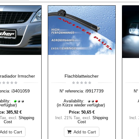
e radiador Irmscher
Flachblattwischer
i3401059
i9917739
encia:
N° referencia:
N° 
bility:
Availability:
verfügbar)
(in Kürze wieder verfügbar)
ce:
385,92 €
Price:
50,65 €
 Tax
,
excl.
Shipping
Incl. 21% Tax
,
excl.
Shipping
Incl.
Cost
Cost
Add to Cart
Add to Cart