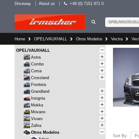
Driveway
About us
+49 (0) 7151 971 0
OPEL/VAUXHAL
Home
OPEL/VAUXHALL
Otros Modelos
Vectra
Vec
OPEL/VAUXHALL
Astra
Combo
Corsa
Crossland
Frontera
Grandland
Insignia
Mokka
Movano
Vivaro
Zafira
Otros Modelos
Sort By: