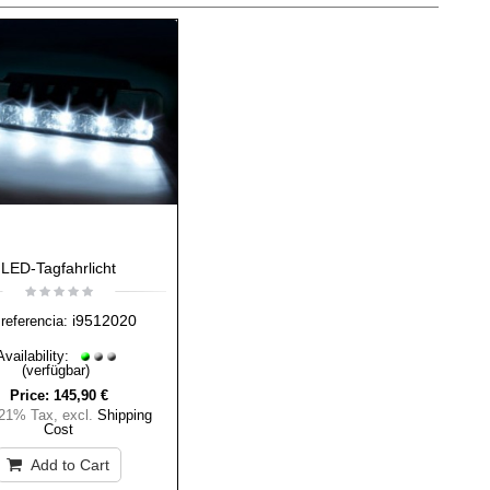
LED-Tagfahrlicht
i9512020
referencia:
Availability:
(verfügbar)
Price:
145,90 €
 21% Tax
,
excl.
Shipping
Cost
Add to Cart