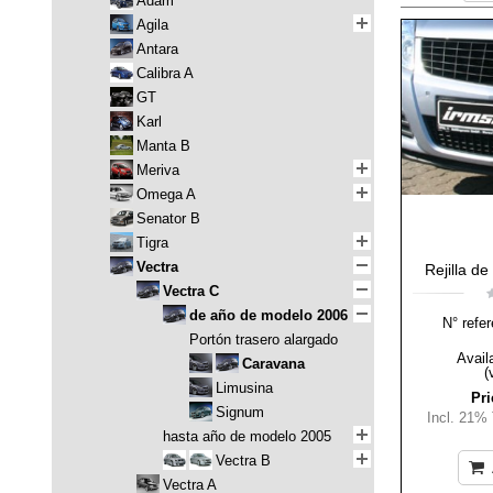
Adam
Agila
Antara
Calibra A
GT
Karl
Manta B
Meriva
Omega A
Senator B
Tigra
Vectra
Rejilla d
Vectra C
de año de modelo 2006
N° refer
Portón trasero alargado
Availa
Caravana
(
Limusina
Pri
Signum
Incl. 21%
hasta año de modelo 2005
Vectra B
Vectra A