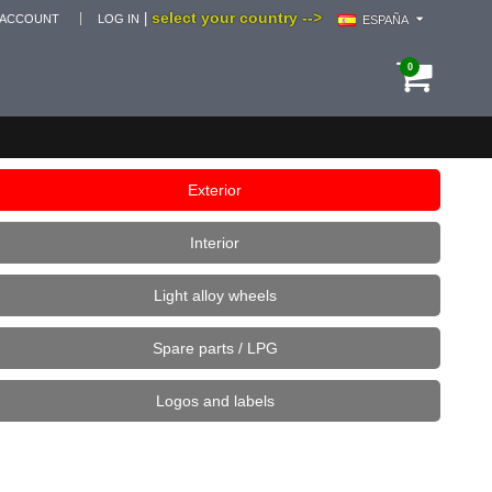
select your country -->
|
 ACCOUNT
LOG IN
ESPAÑA
0
Exterior
Interior
Light alloy wheels
Spare parts / LPG
Logos and labels