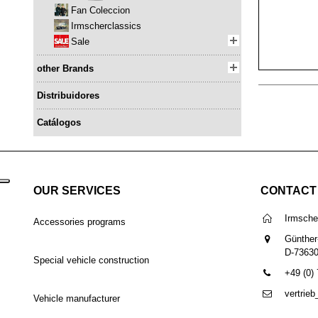
Fan Coleccion
Irmscherclassics
Sale
other Brands
Distribuidores
Catálogos
OUR SERVICES
CONTACT
Irmsch
Accessories programs
Günther
D-7363
Special vehicle construction
+49 (0)
vertrie
Vehicle manufacturer