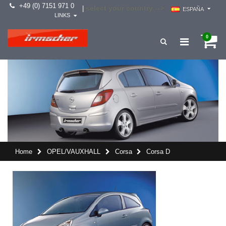
+49 (0) 7151 971 0
select your country -->
|
ESPAÑA
LINKS
0
Home
OPEL/VAUXHALL
Corsa
Corsa D