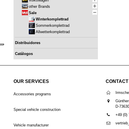
Volkswagen
other Brands
Sale
Winterkomplettrad
Sommerkomplettrad
Allwetterkomplettrad
Distribuidores
Catálogos
OUR SERVICES
CONTACT
Irmsch
Accessories programs
Günther
D-7363
Special vehicle construction
+49 (0)
vertrie
Vehicle manufacturer