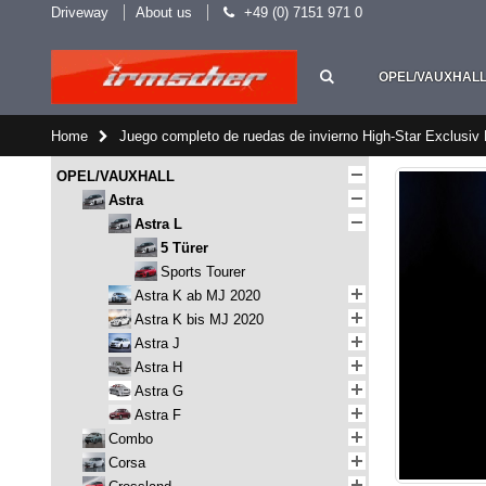
Driveway
About us
+49 (0) 7151 971 0
OPEL/VAUXHAL
Home
Juego completo de ruedas de invierno High-Star Exclusiv 
OPEL/VAUXHALL
Astra
Astra L
5 Türer
Sports Tourer
Astra K ab MJ 2020
Astra K bis MJ 2020
Astra J
Astra H
Astra G
Astra F
Combo
Corsa