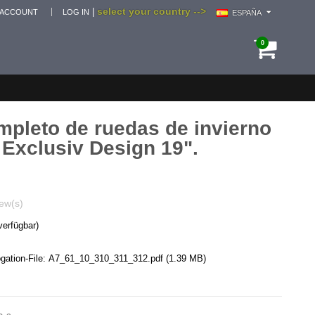
select your country -->
|
 ACCOUNT
LOG IN
ESPAÑA
0
pleto de ruedas de invierno
 Exclusiv Design 19".
ew(s)
verfügbar)
ation-File:
A7_61_10_310_311_312.pdf
(1.39 MB)