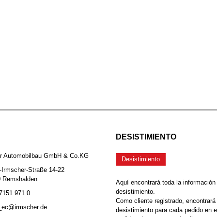
DESISTIMIENTO
er Automobilbau GmbH & Co.KG
Desistimiento
-Irmscher-Straße 14-22
0 Remshalden
Aquí encontrará toda la información
desistimiento.
 7151 971 0
Como cliente registrado, encontrará
b_ec@irmscher.de
desistimiento para cada pedido en 