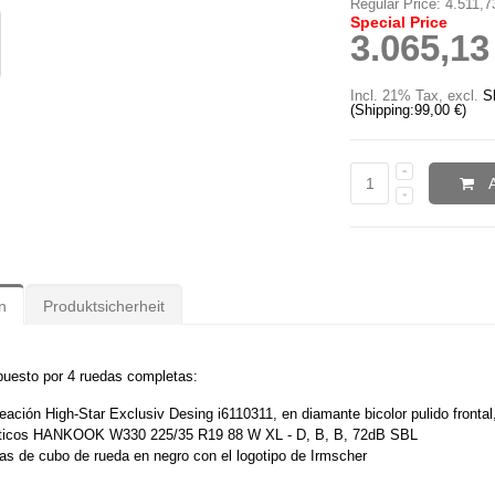
Regular Price:
4.511,7
Special Price
3.065,13
Incl. 21% Tax
,
excl.
S
(Shipping:
99,00 €
)
n
Produktsicherheit
uesto por 4 ruedas completas:
leación High-Star Exclusiv Desing i6110311, en diamante bicolor pulido frontal
icos HANKOOK W330 225/35 R19 88 W XL - D, B, B, 72dB SBL
rtas de cubo de rueda en negro con el logotipo de Irmscher