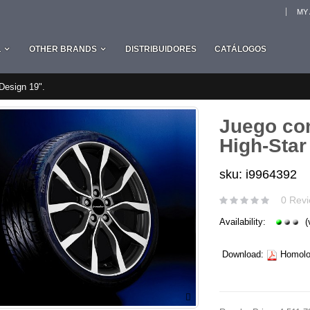
MY
L
OTHER BRANDS
DISTRIBUIDORES
CATÁLOGOS
Design 19".
Juego com
High-Star
sku: i9964392
0 Revi
Availability:
(
Download:
Homolog