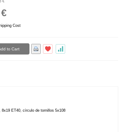
3 €
 €
hipping Cost
Add to Cart
, 8x19 ET40, círculo de tornillos 5x108