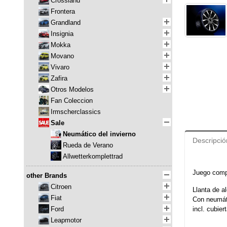
Crossland
Frontera
Grandland
Insignia
Mokka
Movano
Vivaro
Zafira
Otros Modelos
Fan Coleccion
Irmscherclassics
Sale
Neumático del invierno
Descripció
Rueda de Verano
Allwetterkomplettrad
Juego comp
other Brands
Citroen
Llanta de a
Fiat
Con neumát
Ford
incl. cubie
Leapmotor