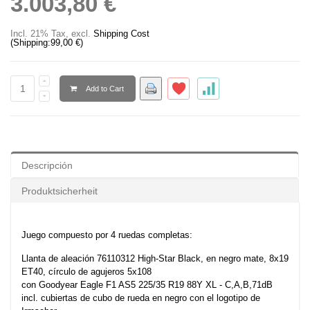
3.003,80 €
Incl. 21% Tax
,
excl.
Shipping Cost
(Shipping:
99,00 €
)
Add to Cart
Descripción
Produktsicherheit
Juego compuesto por 4 ruedas completas:
Llanta de aleación 76110312 High-Star Black, en negro mate, 8x19
ET40, círculo de agujeros 5x108
con Goodyear Eagle F1 AS5 225/35 R19 88Y XL - C,A,B,71dB
incl. cubiertas de cubo de rueda en negro con el logotipo de