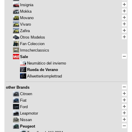
Insignia
Mokka
Movano
Vivaro
Zafira
Otros Modelos
Fan Coleccion
Irmscherclassics
Sale
Neumático del invierno
Rueda de Verano
Allwetterkomplettrad
other Brands
Citroen
Fiat
Ford
Leapmotor
Nissan
Peugeot