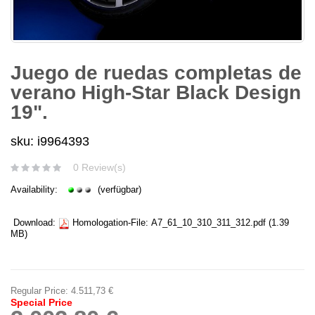
Juego de ruedas completas de
verano High-Star Black Design
19".
sku: i9964393
0 Review(s)
Availability:
(verfügbar)
Download:
Homologation-File:
A7_61_10_310_311_312.pdf
(1.39
MB)
Regular Price:
4.511,73 €
Special Price