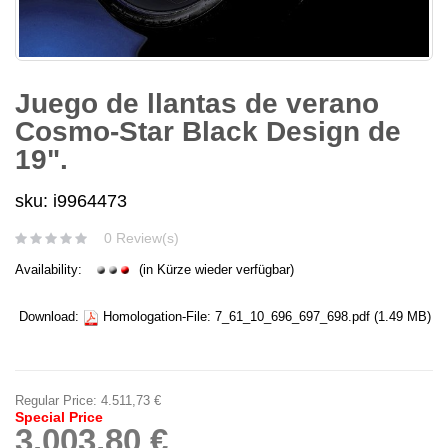
Juego de llantas de verano
Cosmo-Star Black Design de
19".
sku: i9964473
0 Review(s)
Availability:
(in Kürze wieder verfügbar)
Download:
Homologation-File:
7_61_10_696_697_698.pdf
(1.49 MB)
Regular Price:
4.511,73 €
Special Price
3.003,80 €