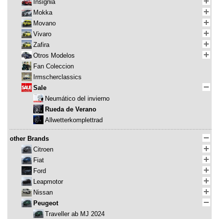
Insignia
Mokka
Movano
Vivaro
Zafira
Otros Modelos
Fan Coleccion
Irmscherclassics
Sale
Neumático del invierno
Rueda de Verano
Allwetterkomplettrad
other Brands
Citroen
Fiat
Ford
Leapmotor
Nissan
Peugeot
Traveller ab MJ 2024