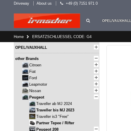
Driveway
About us
+49 (0) 7151 971 0
OPEL/VAUXHAL
Home
ERSATZSCHLUESSEL CODE: G4
OPEL/VAUXHALL
other Brands
Citroen
Fiat
Ford
Leapmotor
Nissan
Peugeot
Traveller ab MJ 2024
Traveller bis MJ 2023
Traveller is3 "Free"
Partner Tepee / Rifter
Peugeot 208