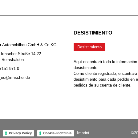
DESISTIMIENTO
er Automobilbau GmbH & Co.KG
Desistimiento
-Irmscher-Straße 14-22
0 Remshalden
Aquí encontrará toda la información
desistimiento.
 7151 971 0
Como cliente registrado, encontrará
b_ec@irmscher.de
desistimiento para cada pedido en 
pedidos de su cuenta de cliente.
Imprint
©20
Privacy Policy
Cookie-Richtlinie