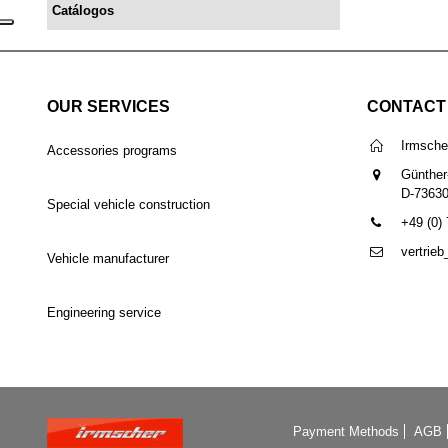
Catálogos
OUR SERVICES
CONTACT
Irmsch
Accessories programs
Günther
D-7363
Special vehicle construction
+49 (0)
vertrie
Vehicle manufacturer
Engineering service
Payment Methods
AGB