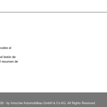
 sobre el
 el botón de
el resumen de
26 - by Irmscher Automobilbau GmbH & Co.KG. All Rights Reserved.