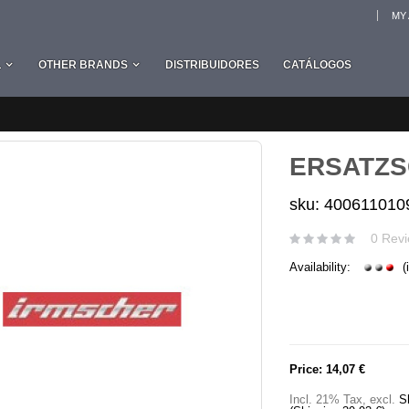
MY
L
OTHER BRANDS
DISTRIBUIDORES
CATÁLOGOS
ERSATZS
sku: 400611010
0 Revi
Availability:
(
Price:
14,07 €
Incl. 21% Tax
,
excl.
S