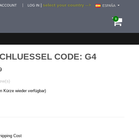
select your country -->
|
 ACCOUNT
LOG IN
ESPAÑA
0
CHLUESSEL CODE: G4
9
ew(s)
in Kürze wieder verfügbar)
hipping Cost