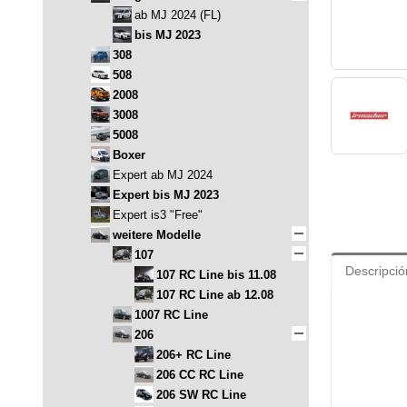
ab MJ 2024 (FL)
bis MJ 2023
308
508
2008
3008
5008
Boxer
Expert ab MJ 2024
Expert bis MJ 2023
Expert is3 "Free"
weitere Modelle
107
Descripció
107 RC Line bis 11.08
107 RC Line ab 12.08
1007 RC Line
206
206+ RC Line
206 CC RC Line
206 SW RC Line