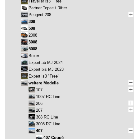
Traveller is3 "Free"
Partner Tepee / Rifter
Peugeot 208
308
508
2008
3008
5008
Boxer
Expert ab MJ 2024
Expert bis MJ 2023
Expert is3 "Free"
weitere Modelle
107
1007 RC Line
206
207
308 RC Line
3008 RC Line
407
407 Coupé