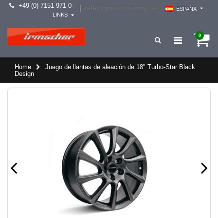
+49 (0) 7151 971 0
select your country -->
|
ESPAÑA
LINKS
0
Home
Juego de llantas de aleación de 18" Turbo-Star Black
Design