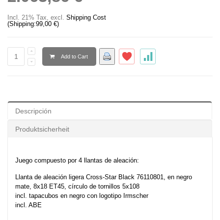
Incl. 21% Tax
,
excl.
Shipping Cost
(Shipping:
99,00 €
)
Add to Cart
Descripción
Produktsicherheit
Juego compuesto por 4 llantas de aleación:
Llanta de aleación ligera Cross-Star Black 76110801, en negro
mate, 8x18 ET45, círculo de tornillos 5x108
incl. tapacubos en negro con logotipo Irmscher
incl. ABE