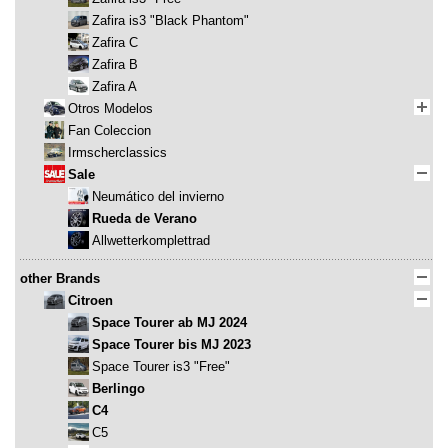
Zafira is3 "Black Phantom"
Zafira C
Zafira B
Zafira A
Otros Modelos
Fan Coleccion
Irmscherclassics
Sale
Neumático del invierno
Rueda de Verano
Allwetterkomplettrad
other Brands
Citroen
Space Tourer ab MJ 2024
Space Tourer bis MJ 2023
Space Tourer is3 "Free"
Berlingo
C4
C5