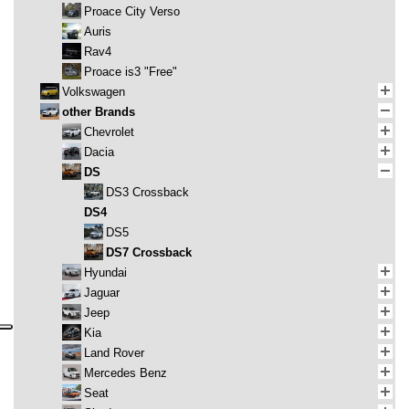
Proace City Verso
Auris
Rav4
Proace is3 "Free"
Volkswagen
other Brands
Chevrolet
Dacia
DS
DS3 Crossback
DS4
DS5
DS7 Crossback
Hyundai
Jaguar
Jeep
Kia
Land Rover
Mercedes Benz
Seat