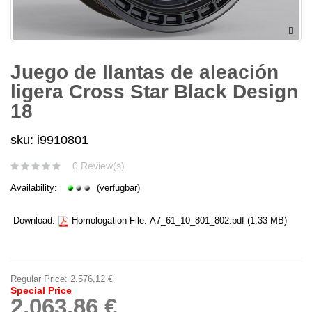
Juego de llantas de aleación
ligera Cross Star Black Design
18
sku: i9910801
0 Review(s)
Availability:
(verfügbar)
Download:
Homologation-File:
A7_61_10_801_802.pdf
(1.33 MB)
Regular Price:
2.576,12 €
Special Price
2.063,86 €