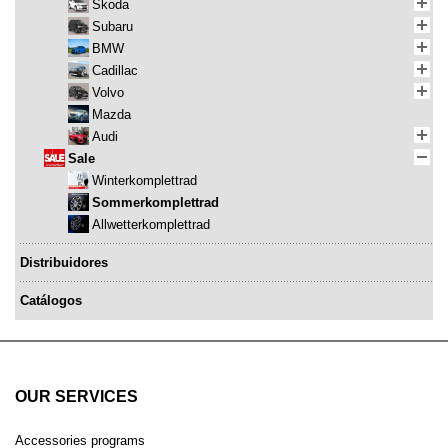
Skoda
Subaru
BMW
Cadillac
Volvo
Mazda
Audi
Sale
Winterkomplettrad
Sommerkomplettrad
Allwetterkomplettrad
Distribuidores
Catálogos
OUR SERVICES
Accessories programs