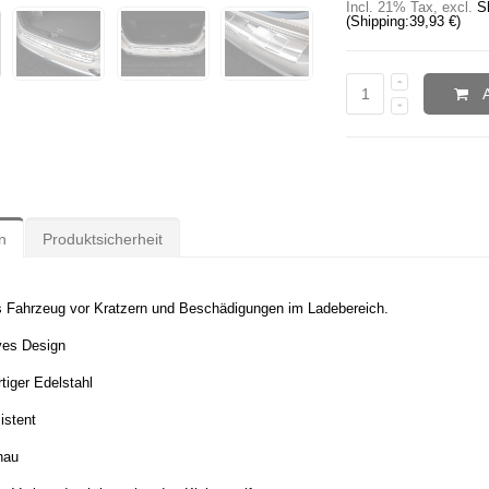
Incl. 21% Tax
,
excl.
S
(Shipping:
39,93 €
)
n
Produktsicherheit
s Fahrzeug vor Kratzern und Beschädigungen im Ladebereich.
ves Design
iger Edelstahl
istent
nau