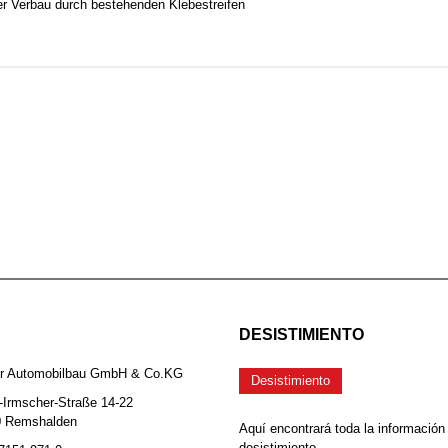
er Verbau durch bestehenden Klebestreifen
DESISTIMIENTO
er Automobilbau GmbH & Co.KG
Desistimiento
-Irmscher-Straße 14-22
0 Remshalden
Aquí encontrará toda la información
desistimiento.