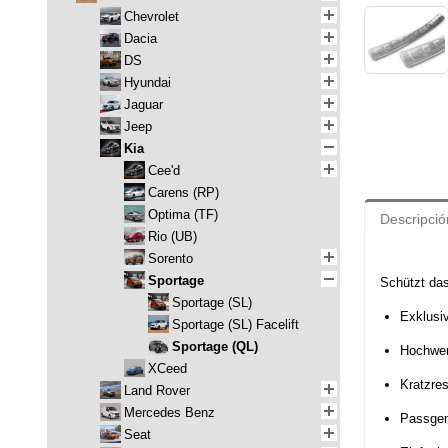
Chevrolet
Dacia
DS
Hyundai
Jaguar
Jeep
Kia
Cee'd
Carens (RP)
Optima (TF)
Descripció
Rio (UB)
Sorento
Sportage
Schützt da
Sportage (SL)
Exklusi
Sportage (SL) Facelift
Sportage (QL)
Hochwert
XCeed
Kratzres
Land Rover
Mercedes Benz
Passge
Seat