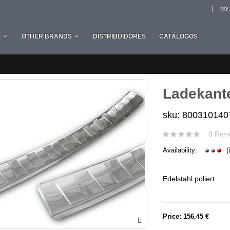
MY
L
OTHER BRANDS
DISTRIBUIDORES
CATÁLOGOS
Ladekant
sku: 800310140
0 Revi
Availability:
(
Edelstahl poliert
Price:
156,45 €