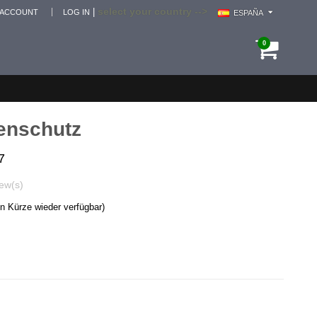
select your country -->
|
 ACCOUNT
LOG IN
ESPAÑA
0
enschutz
7
ew(s)
in Kürze wieder verfügbar)