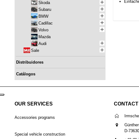
Einfach
Skoda
Subaru
BMW
Cadillac
Volvo
Mazda
Audi
Sale
Distribuidores
Catálogos
OUR SERVICES
CONTACT
Irmsch
Accessories programs
Günther
D-7363
Special vehicle construction