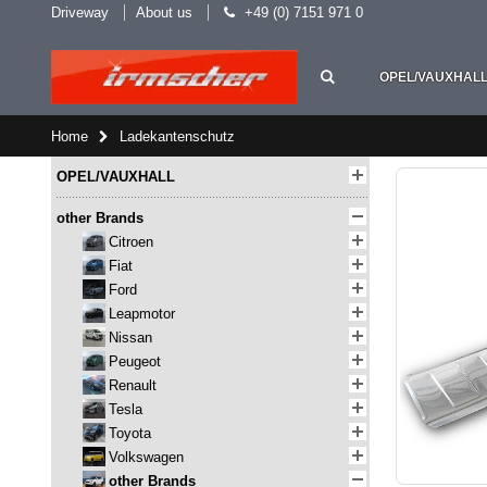
Driveway
About us
+49 (0) 7151 971 0
OPEL/VAUXHAL
Home
Ladekantenschutz
OPEL/VAUXHALL
other Brands
Citroen
Fiat
Ford
Leapmotor
Nissan
Peugeot
Renault
Tesla
Toyota
Volkswagen
other Brands