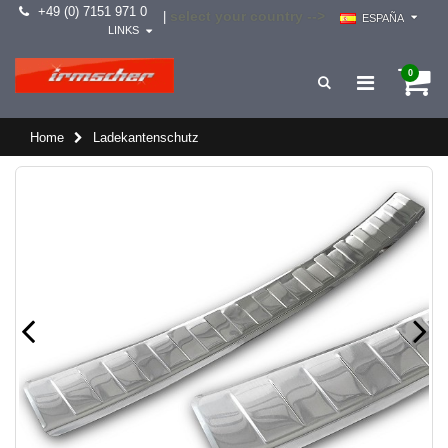
+49 (0) 7151 971 0
select your country -->
|
ESPAÑA
LINKS
0
Home
Ladekantenschutz