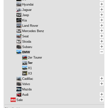
Hyundai
Jaguar
Jeep
Kia
Land Rover
Mercedes Benz
Seat
Skoda
Subaru
BMW
2er Tourer
5er
X1
X3
Cadillac
Volvo
Mazda
Audi
Sale