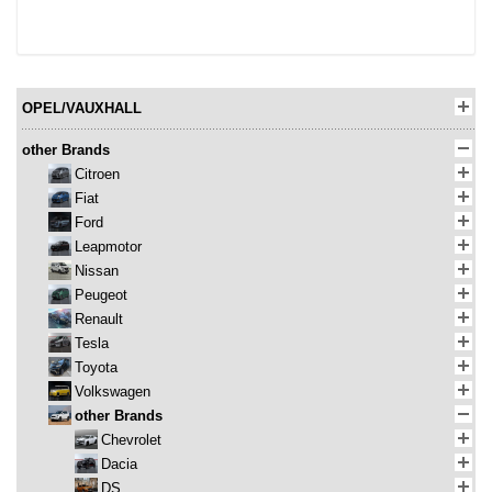
OPEL/VAUXHALL
other Brands
Citroen
Fiat
Ford
Leapmotor
Nissan
Peugeot
Renault
Tesla
Toyota
Volkswagen
other Brands
Chevrolet
Dacia
DS