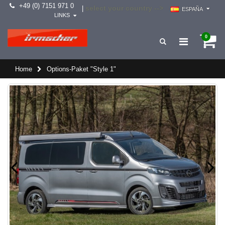
+49 (0) 7151 971 0
select your country -->
|
ESPAÑA
LINKS
0
Home
Options-Paket "Style 1"