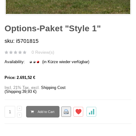
Options-Paket "Style 1"
sku: i5701815
0 Review(s)
Availability:
(in Kürze wieder verfügbar)
Price:
2.691,52 €
Incl. 21% Tax
,
excl.
Shipping Cost
(Shipping:
39,93 €
)
Add to Cart