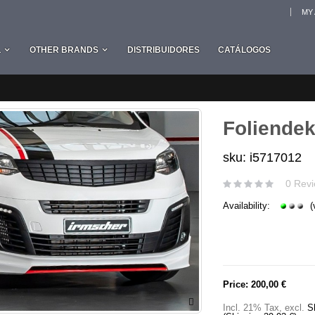
MY
L
OTHER BRANDS
DISTRIBUIDORES
CATÁLOGOS
Foliendek
sku: i5717012
0 Revi
Availability:
(
Price:
200,00 €
Incl. 21% Tax
,
excl.
S