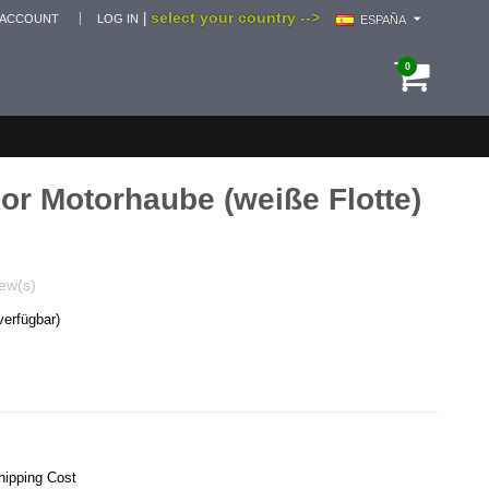
select your country -->
|
 ACCOUNT
LOG IN
ESPAÑA
0
or Motorhaube (weiße Flotte)
ew(s)
verfügbar)
hipping Cost