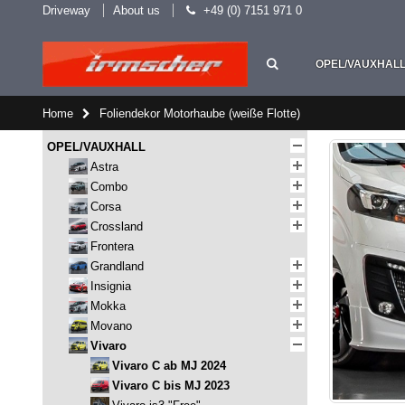
Driveway
About us
+49 (0) 7151 971 0
OPEL/VAUXHAL
Home
Foliendekor Motorhaube (weiße Flotte)
OPEL/VAUXHALL
Astra
Combo
Corsa
Crossland
Frontera
Grandland
Insignia
Mokka
Movano
Vivaro
Vivaro C ab MJ 2024
Vivaro C bis MJ 2023