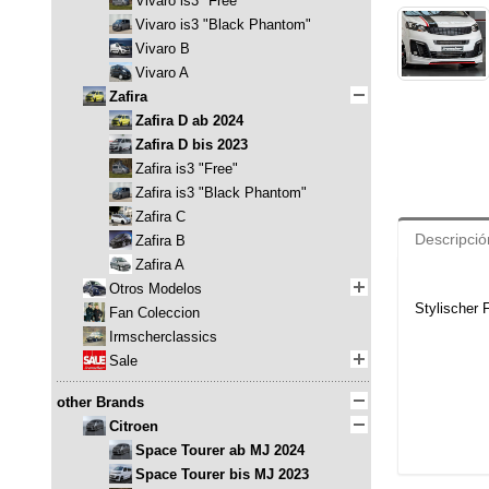
Vivaro is3 "Free"
Vivaro is3 "Black Phantom"
Vivaro B
Vivaro A
Zafira
Zafira D ab 2024
Zafira D bis 2023
Zafira is3 "Free"
Zafira is3 "Black Phantom"
Zafira C
Descripció
Zafira B
Zafira A
Otros Modelos
Stylischer 
Fan Coleccion
Irmscherclassics
Sale
other Brands
Citroen
Space Tourer ab MJ 2024
Space Tourer bis MJ 2023