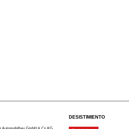
DESISTIMIENTO
er Automobilbau GmbH & Co.KG